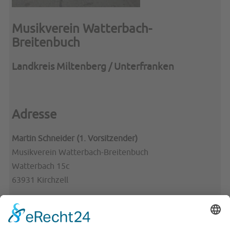
Musikverein Watterbach-
Breitenbuch
Landkreis Miltenberg / Unterfranken
Adresse
Martin Schneider (1. Vorsitzender)
Musikverein Watterbach-Breitenbuch
Watterbach 15c
63931 Kirchzell
Telefon: 09373/3852
Telefax: 09373/ 204177