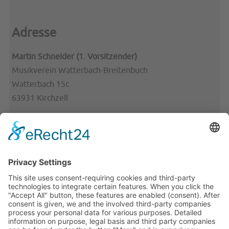
Adresse
Martin Schneider (1. Vorsitzender)
Musikverein Watterbach-Breitenbuch
Watterbach 15c
63931 Kirchzell
Telefon: 09373/3852
Telefax: 09373/ 204177
E-Mail:
info(at)mv-watterbach-breitenbuch(dot)de
Links: