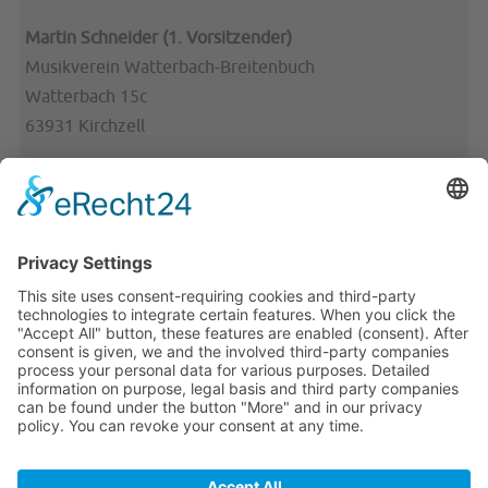
Martin Schneider (1. Vorsitzender)
Musikverein Watterbach-Breitenbuch
Watterbach 15c
63931 Kirchzell
Telefon: 09373/3852
Telefax: 09373/ 204177
E-Mail:
info(at)mv-watterbach-breitenbuch(dot)de
Links:
Impressum
Kontakt
Datenschutzerklärung